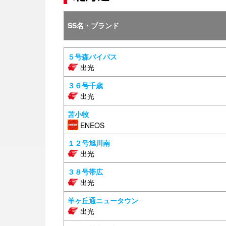
SS名・ブランド
５号森バイパス
出光
３６号千歳
出光
苫小牧
ENEOS
１２号旭川南
出光
３８号帯広
出光
羊ヶ丘通ニュータウン
出光