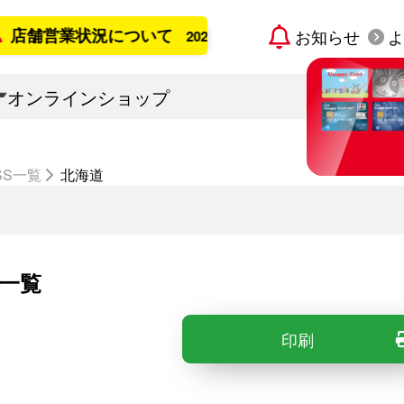
営業状況について
お知らせ
よ
2026年8月6日更新
オンラインショップ
SS一覧
北海道
すでに宇佐
「Usap
カード発
一覧
印刷