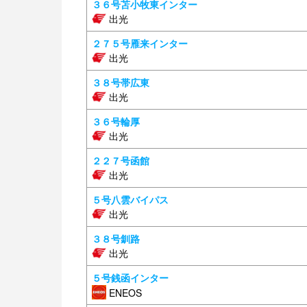
３６号苫小牧東インター
出光
２７５号雁来インター
出光
３８号帯広東
出光
３６号輪厚
出光
２２７号函館
出光
５号八雲バイパス
出光
３８号釧路
出光
５号銭函インター
ENEOS