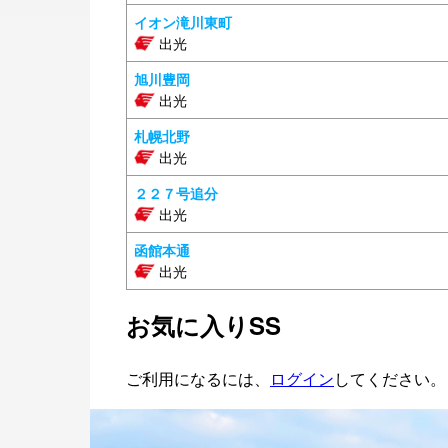
イオン滝川東町
出光
旭川豊岡
出光
札幌北野
出光
２２７号追分
出光
函館本通
出光
お気に入りSS
ご利用になるには、
ログイン
してください。ま