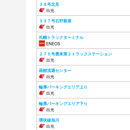
３９号北見
出光
３３７号石狩新港
出光
札幌トラックターミナル
ENEOS
２７５号雁来第２トラックステーション
出光
函館流通センター
出光
輪厚パーキングエリア上り
出光
輪厚パーキングエリア下り
出光
環状線旭川
出光