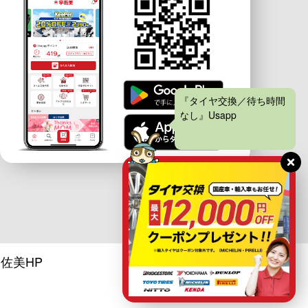
『タイヤ交換／待ち時間
なし』Usappyポイントも
溜まってお得！
佐美HP