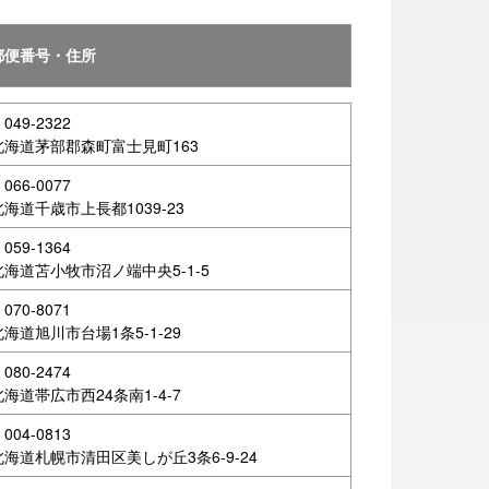
郵便番号・住所
Usappy Card プラスを作る
（クレジットカード機能付き）
049-2322
北海道茅部郡森町富士見町163
066-0077
ログイン
北海道千歳市上長都1039-23
059-1364
北海道苫小牧市沼ノ端中央5-1-5
070-8071
北海道旭川市台場1条5-1-29
080-2474
北海道帯広市西24条南1-4-7
004-0813
北海道札幌市清田区美しが丘3条6-9-24