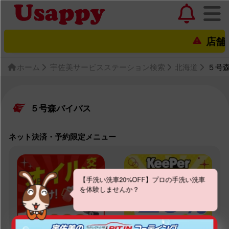
店舗営業状
ホーム
宇佐美サービスステーション検索
北海道
５号
５号森バイパス
ネット決済・予約限定メニュー
【手洗い洗車20%OFF】プロの手洗い洗車
を体験しませんか？