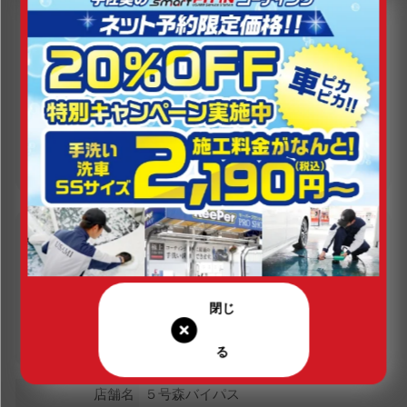
定休日（年末年始は除く）
営業時間（年末年始は除く）
24
年中無休
時間営業
現在の営業状況
営業中
店舗名
５号森バイパス