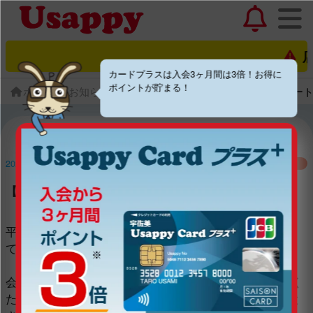
店
カードプラスは入会3ヶ月間は3倍！お得に
ポイントが貯まる！
ホーム
お知らせ一覧
【宇佐美アプリ】Android 7サポ
2024.1.29
お知らせ
【宇佐美アプリ】Android 7サポート終了のお知らせ
平素よりUsappy、宇佐美アプリをご利用いただきまし
て、誠にありがとうございます。
会員のみなさまに快適・安全にアプリをご利用いただく
ため、Androidのサポートバージョンを Android 8以上と