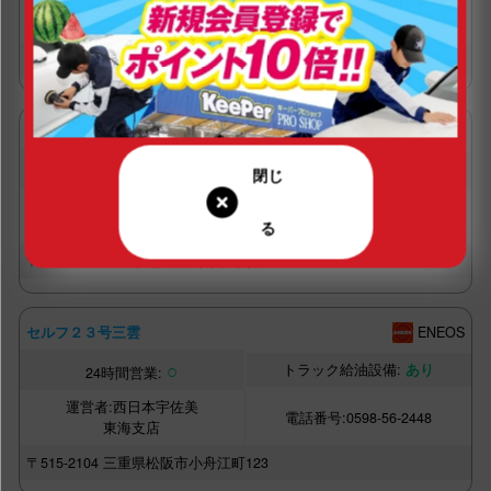
西日本宇佐美
0594-29-1680
東海支店
〒511-0809
三重県桑名市大字上深谷部字中井縄551
２５号名阪関インター
ENEOS
○
あり
西日本宇佐美
0595-96-1018
東海支店
〒519-1114
三重県亀山市関町萩原切山90-2
セルフ２３号三雲
ENEOS
○
あり
西日本宇佐美
0598-56-2448
東海支店
〒515-2104
三重県松阪市小舟江町123