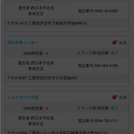
西日本宇佐美
0595-45-6450
東海支店
〒519-1412
三重県伊賀市下柘植字馬場4990-6
出光
四日市東インター
×
あり
西日本宇佐美
059-364-6186
東海支店
〒510-8027
三重県四日市市大字茂福433
出光
ミルクロード大安
×
あり
西日本宇佐美
0594-78-4111
東海支店
〒511-0264
三重県いなべ市大安町石榑東字西大野2817-11