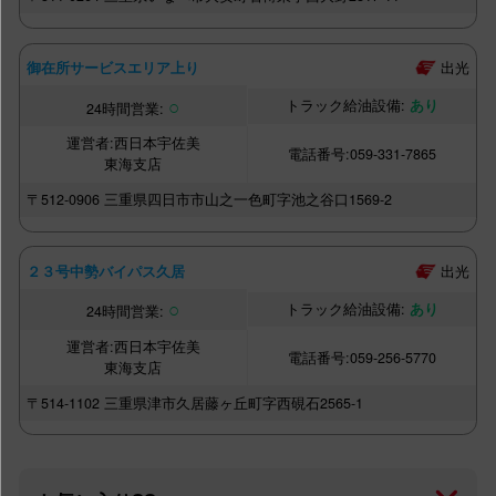
出光
御在所サービスエリア上り
○
あり
西日本宇佐美
059-331-7865
東海支店
〒512-0906
三重県四日市市山之一色町字池之谷口1569-2
出光
２３号中勢バイパス久居
○
あり
西日本宇佐美
059-256-5770
東海支店
〒514-1102
三重県津市久居藤ヶ丘町字西硯石2565-1