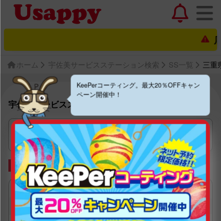
店
ホーム
宇佐美サービスステーション検索
SS一覧
三重
KeePerコーティング。最大20％OFFキャン
ペーン開催中！
宇佐美サービスステーション一覧
三重県
出光
セルフ２５８号桑名東インター
×
あり