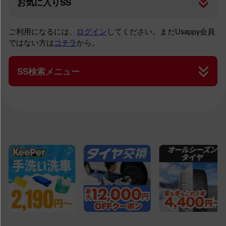
お気に入りSS
ご利用になるには、
ログイン
してください。まだUsappy会員
ではない方は
コチラ
から。
SS検索メニュー
SS検索トップ
高速道路のSS一覧
すべてのSS一覧
宇佐美作業ネット予約SS一覧