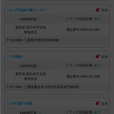
出光
１６３号名阪中瀬インター
○
あり
西日本宇佐美
0595-23-0481
東海支店
〒518-0809
三重県伊賀市西明寺888
出光
２３号桑名
○
あり
西日本宇佐美
0594-23-1269
東海支店
〒511-0841
三重県桑名市小貝須字甚右衛門縄306
出光
２５号名阪下柘植
○
あり