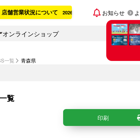
舗営業状況について
お知らせ
よ
2026年8月6日更新
オンラインショップ
SS一覧
青森県
すでに宇佐
「Usap
カード発
一覧
印刷