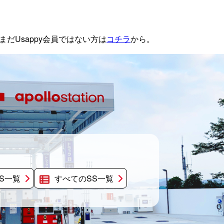
だUsappy会員ではない方は
コチラ
から。
S一覧
すべてのSS一覧