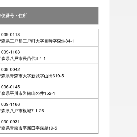
郵便番号・住所
Usappy Card プラスを作る
（クレジットカード機能付き）
039-0113
青森県三戸郡三戸町大字目時字森鉢84-1
039-1103
ログイン
青森県八戸市長苗代3-4-1
038-0042
青森県青森市大字新城字山田619-5
036-0145
青森県平川市岩館山の井152-1
039-1166
青森県八戸市根城7-1-26
030-0931
青森県青森市平新田字森越19-5