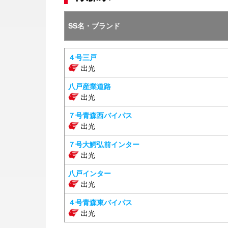
SS名・ブランド
４号三戸
出光
八戸産業道路
出光
７号青森西バイパス
出光
７号大鰐弘前インター
出光
八戸インター
出光
４号青森東バイパス
出光