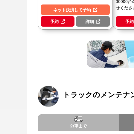
3000
せくださ
ネット決済して予約
予約
詳細
予約
トラックのメンテナ
2t車まで