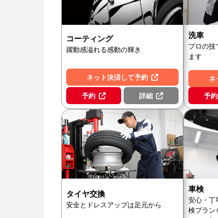
洗車
コーティング
プロの技
躍動感溢れる感動の輝き
ます
ネット決済して予約
ネ
予約
詳細
予約
車検
タイヤ交換
安心・丁
安全とドレスアップは足元から
検プラン