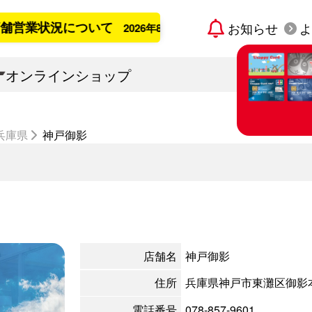
状況について
お知らせ
よ
2026年8月6日更新
オンラインショップ
兵庫県
神戸御影
すでに宇佐
「Usap
カード発
店舗名
神戸御影
住所
兵庫県神戸市東灘区御影本町
電話番号
078-857-9601