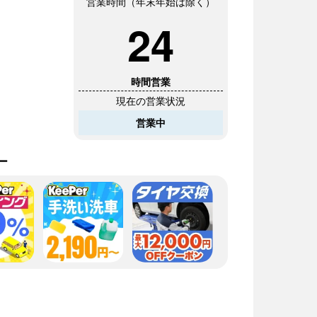
営業時間（年末年始は除く）
24
Usappy Card プラスを作る
（クレジットカード機能付き）
時間営業
現在の営業状況
営業中
ログイン
ー