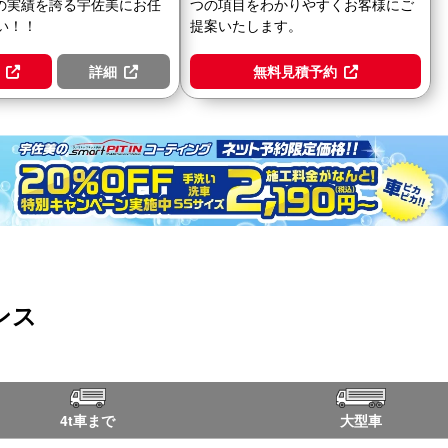
0台の実績を誇る宇佐美にお任
つの項目をわかりやすくお客様にご
い！！
提案いたします。
詳細
無料見積予約
ンス
4t車まで
大型車