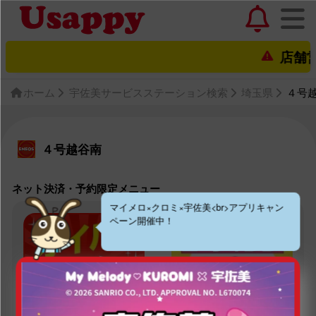
店舗営業
ホーム
宇佐美サービスステーション検索
埼玉県
４号
４号越谷南
ネット決済・予約限定メニュー
マイメロ×クロミ×宇佐美<br>アプリキャン
ペーン開催中！