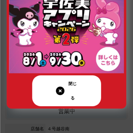
定休日（年末年始は除く）
営業時間（年末年始は除く）
24
年中無休
時間営業
現在の営業状況
営業中
店舗名
４号越谷南