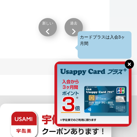
新しい
過去
カードプラスは入会3ヶ
月間は3倍！お得にポイ
ン