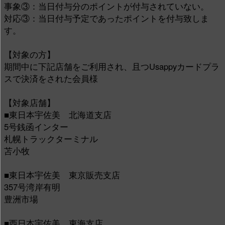
事象③：当日付与分のポイントが付与されていない。
対応③：当日付与予定であったポイントを付与致しま
す。
【対象の方】
期間中に下記店舗をご利用され、且つUsappyカードプラ
スで決済をされた会員様
【対象店舗】
■東日本宇佐美 北海道支店
5号銭函インター
札幌トラックターミナル
苫小牧
■東日本宇佐美 東京販売支店
357号湾岸有明
豊洲市場
■西日本宇佐美 東海支店