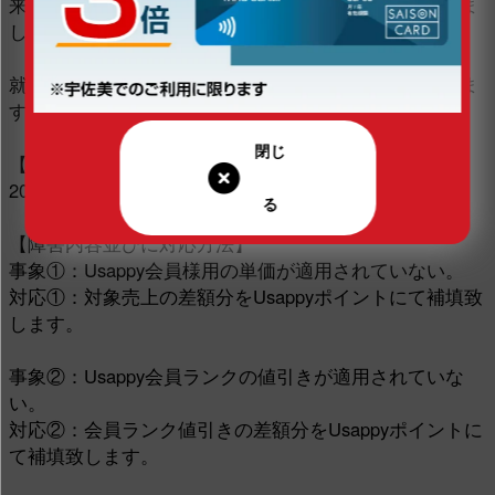
来ておらず会員特典が反映されていない事が判明致しま
した。
就きましては、誠に申し訳ありませんが、対象となりま
す会員様に対し、以下の通り対応致します。
【発生期間】
2019年10月10日〜2019年10月25日
【障害内容並びに対応方法】
事象①：Usappy会員様用の単価が適用されていない。
対応①：対象売上の差額分をUsappyポイントにて補填致
します。
事象②：Usappy会員ランクの値引きが適用されていな
い。
対応②：会員ランク値引きの差額分をUsappyポイントに
て補填致します。