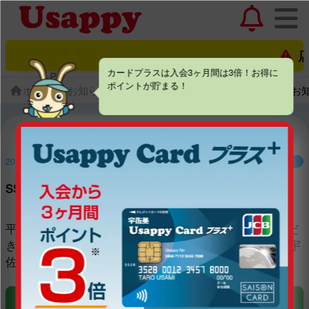
店
カードプラスは入会3ヶ月間は3倍！お得に
ポイントが貯まる！
ホーム
お知らせ一覧
SS検索サイトのリニューアルのお
2014.12.1
ニュース
SS検索サイトのリニューアルのお知らせ
平素より、宇佐美サービスステーションをご利用いただ
き、誠にありがとうございます。11月28日14時より「宇
佐美SS検索サイト」がリニューアルされました。