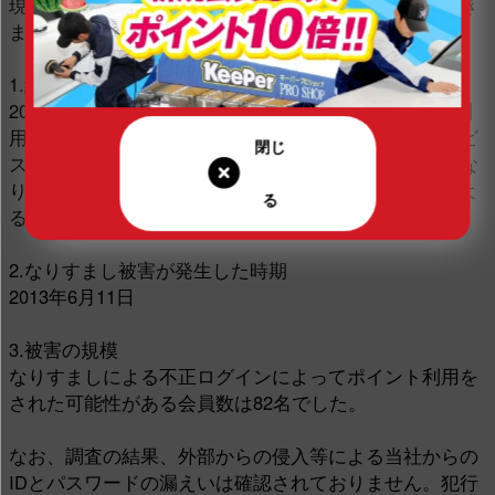
現在時点で判明している不正ログインの被害概要につき
まして、下記のとおりご報告申し上げます。
1.経緯
2013年6月11日、お客様より身に覚えのないポイント利
用履歴があるとのお問い合わせをいただき、該当サービ
スを即時停止した上、調査を行ったところ、お客様にな
りすましてIDとパスワードを使用した不正ログインによ
るポイントの交換利用が確認されました。
2.なりすまし被害が発生した時期
2013年6月11日
3.被害の規模
なりすましによる不正ログインによってポイント利用を
された可能性がある会員数は82名でした。
なお、調査の結果、外部からの侵入等による当社からの
IDとパスワードの漏えいは確認されておりません。犯行