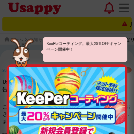
店
ホーム
お知らせ一覧
Usappyへの不正ログインによる
KeePerコーティング。最大20％OFFキャン
ペーン開催中！
2013.6.12
お知らせ
Usappyへの不正ログインによるなりすまし被害のご報
告およびパスワード変更のお願い
この度、株式会社宇佐美鉱油が運営する「Usappy」にお
きまして、なりすましによる不正ログインが発生いたし
ました。