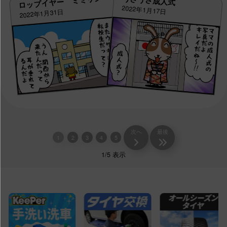
うさうさ成人式
ロップイヤー ミミリン
2022年1月17日
2022年1月31日
次へ
最後
1
2
3
4
5
1/5 表示