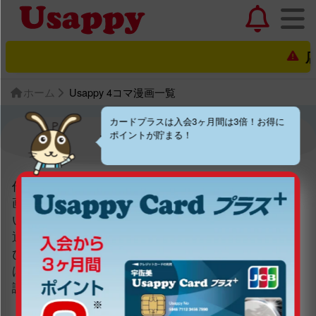
店
ホーム
Usappy 4コマ漫画一覧
カードプラスは入会3ヶ月間は3倍！お得に
ポイントが貯まる！
Usappy 4コマ漫画
作者の体調不良により休載していた『Usappy 4コマ漫
画』につきまして、連載再開を目指して回復に努めて
いただいておりましたが体調が芳しくなく、再開の見
通しが立たないことから、やむなく連載を終了する運
びとなりました。再開をお待ちいただいていた皆様に
は大変申し訳ございません。これまでご愛読いただき
誠にありがとうございました。