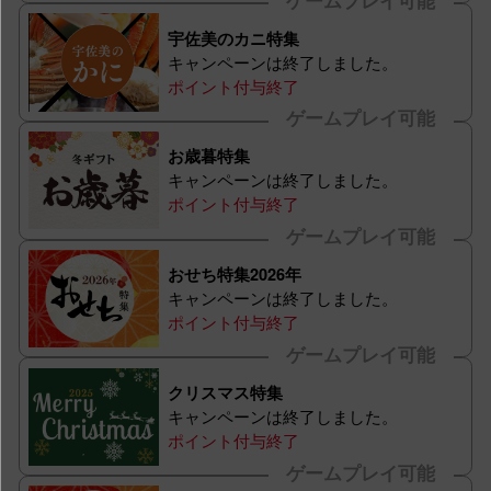
宇佐美のカニ特集
キャンペーンは終了しました。
ポイント付与終了
お歳暮特集
キャンペーンは終了しました。
ポイント付与終了
おせち特集2026年
キャンペーンは終了しました。
ポイント付与終了
クリスマス特集
キャンペーンは終了しました。
ポイント付与終了