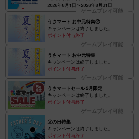
2026年8月1日〜2026年8月31日
うさマート お中元特集②
キャンペーンは終了しました。
ポイント付与終了
うさマート お中元特集
キャンペーンは終了しました。
ポイント付与終了
うさマートセール 5月限定
キャンペーンは終了しました。
ポイント付与終了
父の日特集
キャンペーンは終了しました。
ポイント付与終了