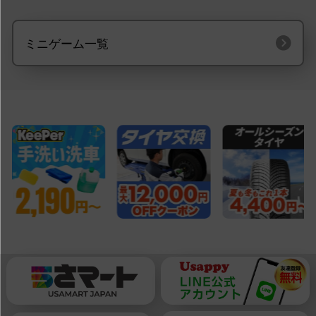
ミニゲーム一覧