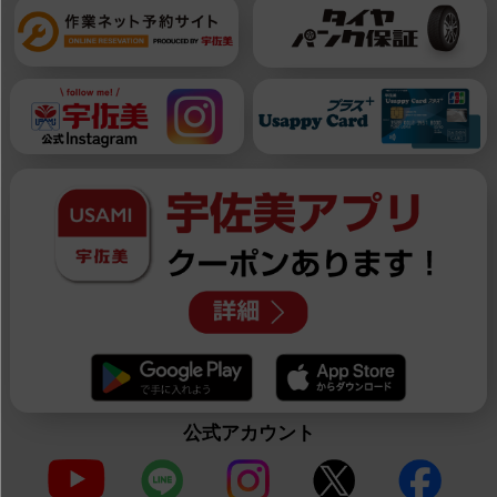
公式アカウント