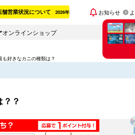
業状況について
お知らせ
よ
2026年8月7日更新
オンラインショップ
最も好きなカニの種類は？
すでに宇佐
「Usap
カード発
は？？