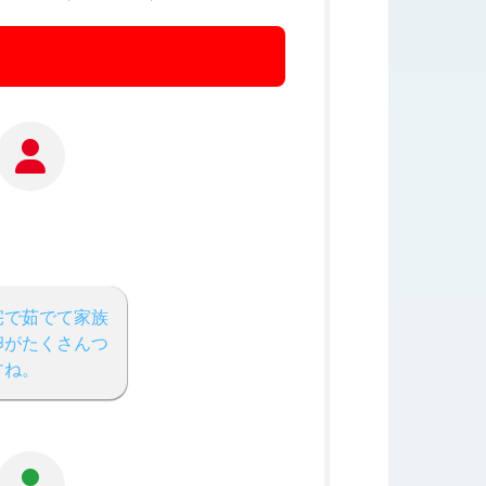
宅で茹でて家族
卵がたくさんつ
すね。