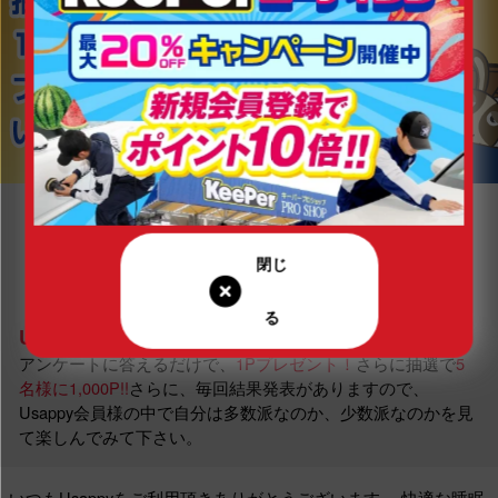
Usappyあなたはどっち？とは…
アンケートに答えるだけで、
1Pプレゼント！
さらに抽選で
5
名様に1,000P!!
さらに、毎回結果発表がありますので、
Usappy会員様の中で自分は多数派なのか、少数派なのかを見
て楽しんでみて下さい。
いつもUsappyをご利用頂きありがとうございます。
快適な睡眠