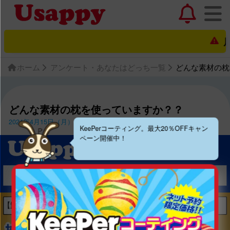
店舗
ホーム
アンケート・あなたはどっち一覧
どんな素材の枕
どんな素材の枕を使っていますか？？
2024年4月15日（月）〜2024年4月28日（日）
KeePerコーティング。最大20％OFFキャン
ペーン開催中！