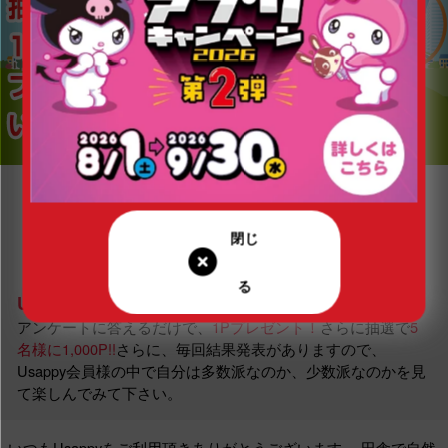
Usappyあなたはどっち？とは…
アンケートに答えるだけで、
1Pプレゼント！
さらに抽選で
5
名様に1,000P!!
さらに、毎回結果発表がありますので、
Usappy会員様の中で自分は多数派なのか、少数派なのかを見
て楽しんでみて下さい。
いつもUsappyをご利用頂きありがとうございます。
田舎で自然