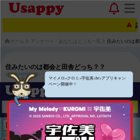
店舗
ホーム
アンケート・あなたはどっち一覧
住みたいのは都
住みたいのは都会と田舎どっち？？
2022年9月5日（月）〜2022年9月18日（日）
マイメロ×クロミ×宇佐美<br>アプリキャン
ペーン開催中！