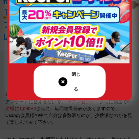
Usappyあなたはどっち？とは…
アンケートに答えるだけで、
1Pプレゼント！
さらに抽選で
5
名様に1,000P!!
さらに、毎回結果発表がありますので、
Usappy会員様の中で自分は多数派なのか、少数派なのかを見
て楽しんでみて下さい。
いつもUsappyをご利用頂きありがとうございます。
秋のスイー