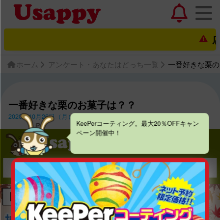
店舗
ホーム
アンケート・あなたはどっち一覧
一番好きな栗の
一番好きな栗のお菓子は？？
2020年10月26日（月）〜2020年11月8日（日）
KeePerコーティング。最大20％OFFキャン
ペーン開催中！