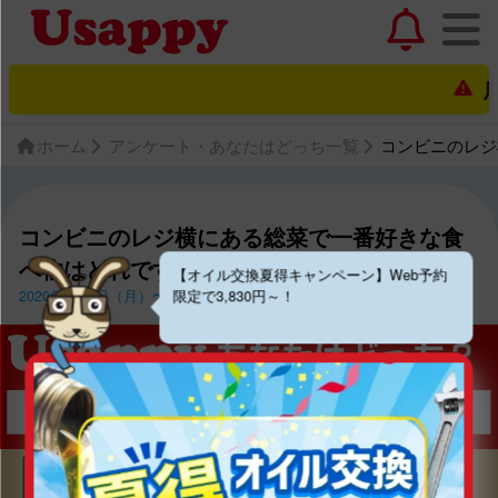
店舗
ホーム
アンケート・あなたはどっち一覧
コンビニのレジ
コンビニのレジ横にある総菜で一番好きな食
べ物はどれですか？？
【オイル交換夏得キャンペーン】Web予約
2020年3月2日（月）〜2020年3月15日（日）
限定で3,830円～！