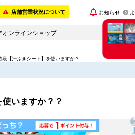
店舗営業状況について
お知らせ
よ
2026年8月7日更新
オンラインショップ
普段【汗ふきシート】を使いますか？
すでに宇佐
「Usap
カード発
を使いますか？？