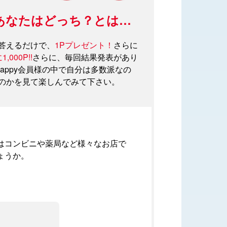
pyあなたはどっち？とは…
Usappy Card プラスを作る
答えるだけで、
1Pプレゼント！
さらに
（クレジットカード機能付き）
,000P!!
さらに、毎回結果発表があり
sappy会員様の中で自分は多数派なの
のかを見て楽しんでみて下さい。
ログイン
はコンビニや薬局など様々なお店で
ょうか。