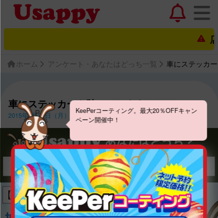
店
ホーム
アンケート・あなたはどっち一覧
車にステッカー
車にステッカーを貼っていますか？？
KeePerコーティング。最大20％OFFキャン
2015年8月24日（月）〜2015年9月6日（日）
ペーン開催中！