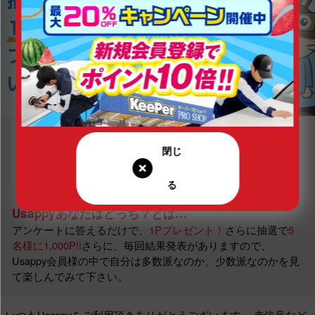
Usappyあなたはどっち？とは…
アンケートに答えるだけで、
1Pプレゼント！
さらに抽選で
5
名様に1,000P!!
さらに、毎回結果発表がありますので、
Usappy会員様の中で自分は多数派なのか、少数派なのかを見
て楽しんでみて下さい。
いつもUsappyをご利用頂きありがとうございます。
赤信号など