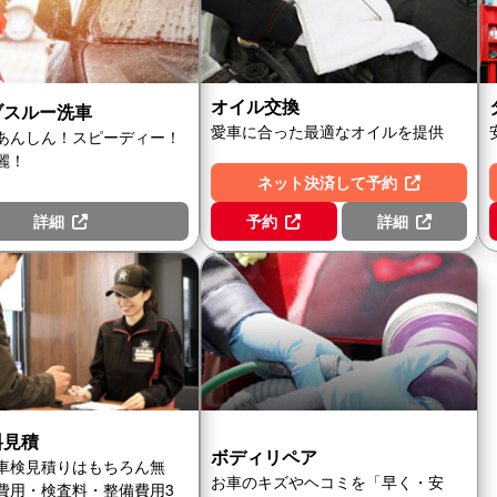
オイル交換
ブスルー洗車
愛車に合った最適なオイルを提供
あんしん！スピーディー！
麗！
ネット決済して予約
詳細
予約
詳細
料見積
ボディリペア
車検見積りはもちろん無
お車のキズやヘコミを「早く・安
費用・検査料・整備費用3