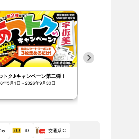
つトク♪キャンペーン第二弾！
CoaTingFair20
26年5月1日～2026年9月30日
2026年6月20日～202
交通系IC
Pay
iD