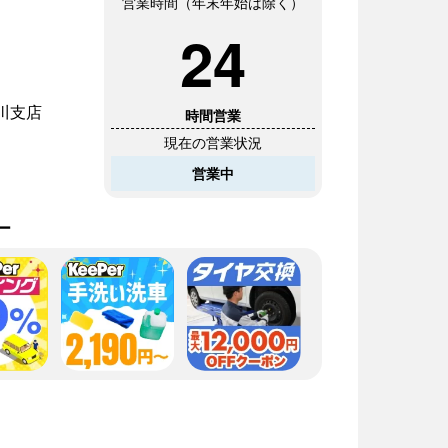
営業時間（年末年始は除く）
24
川支店
時間営業
現在の営業状況
営業中
ー