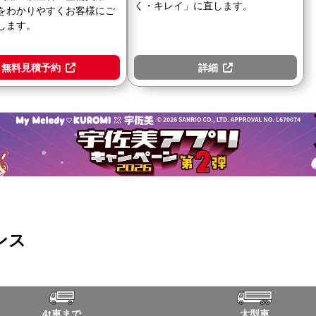
く・キレイ」に直します。
をわかりやすくお客様にご
します。
無料見積予約
詳細
ンス
4t車まで
大型車