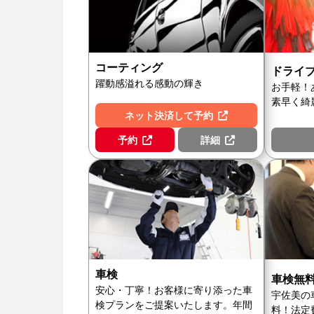
コーティング
ドライ
躍動感溢れる感動の輝き
お手軽！
素早く綺
ネット決済して予約
予約
詳細
車検
車検無
安心・丁寧！お客様に寄り添った車
宇佐美の
検プランをご提案いたします。年間
料！法定