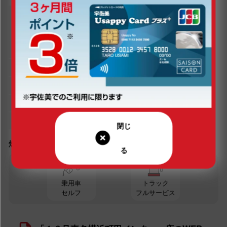
店舗名
１６号東名横浜町田インター
住所
神奈川県横浜市旭区上川井町2447
電話番号
045-921-5851
FAX番号
045-921-5852
提携ブランド
出光
管轄会社・支店
東日本宇佐美 東京神奈川支店
店舗コード
373205
燃料サービス
乗用車
トラック
セルフ
フルサービス