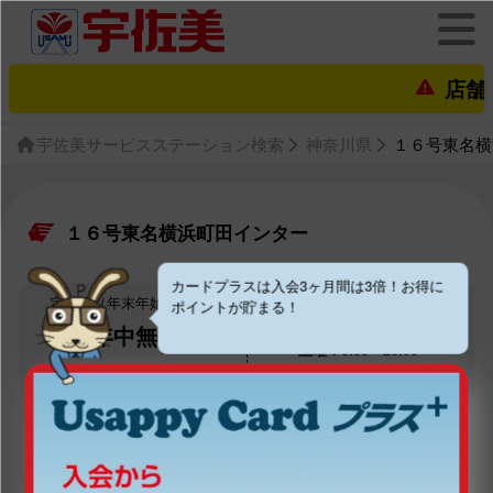
店舗営業
宇佐美サービスステーション検索
神奈川県
１６号東名横
１６号東名横浜町田インター
カードプラスは入会3ヶ月間は3倍！お得に
定休日（年末年始は除く）
営業時間（年末年始は除く）
ポイントが貯まる！
平日：6:00～20:00
年中無休
土曜：6:00～20:00
日曜：8:00～18:00
祝日：8:00～18:00
現在の営業状況
営業中