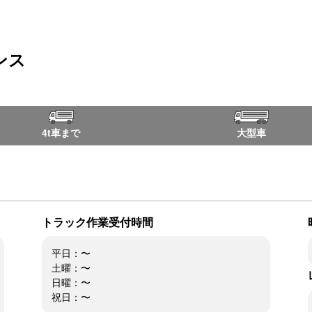
ンス
4t車まで
大型車
トラック作業受付時間
平日：〜
土曜：〜
日曜：〜
祝日：〜