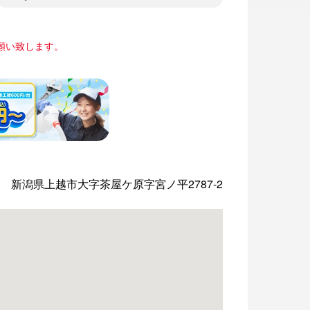
願い致します。
新潟県上越市大字茶屋ケ原字宮ノ平2787-2