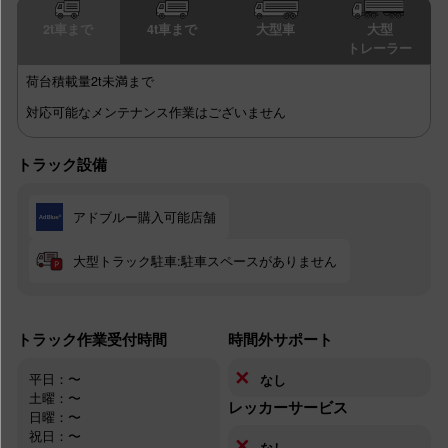
2t車まで
4t車まで
大型車
大型
トレーラー
荷台積載量2t未満まで
対応可能なメンテナンス作業はございません
トラック設備
アドブルー購入可能店舗
大型トラック駐車:駐車スペースがありません
トラック作業受付時間
時間外サポート
✕
平日：〜
なし
土曜：〜
レッカーサービス
日曜：〜
祝日：〜
✕
なし