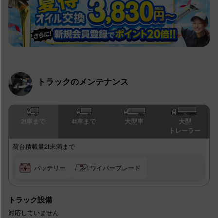
トラックのメンテナンス
2t車まで
4t車まで
大型車
大型
トレーラー
荷台積載量2t未満まで
バッテリー
ワイパーブレード
トラック設備
対応していません