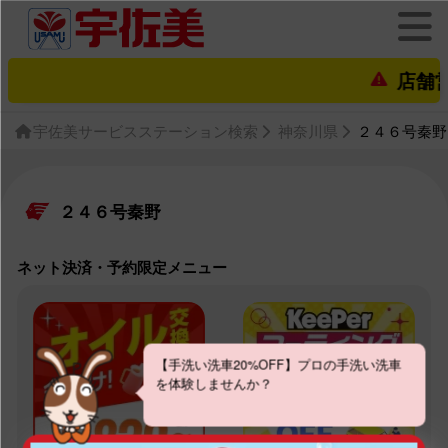
店舗営業
宇佐美サービスステーション検索
神奈川県
２４６号秦野
２４６号秦野
ネット決済・予約限定メニュー
【手洗い洗車20%OFF】プロの手洗い洗車
を体験しませんか？