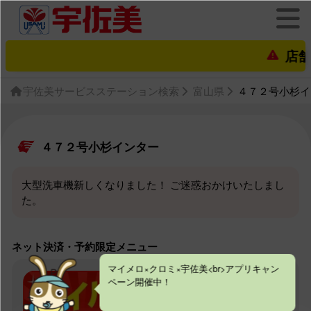
店舗営業状
宇佐美サービスステーション検索
富山県
４７２号小杉イ
４７２号小杉インター
大型洗車機新しくなりました！ ご迷惑おかけいたしまし
た。
ネット決済・予約限定メニュー
マイメロ×クロミ×宇佐美<br>アプリキャン
ペーン開催中！