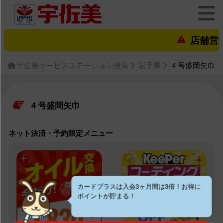
店舗営業状況
宇佐美サービスステーション検索
岩手県
４号盛岡矢巾
４号盛岡矢巾
ネット決済・予約限定メニュー
カードプラスは入会3ヶ月間は3倍！お得に
ポイントが貯まる！