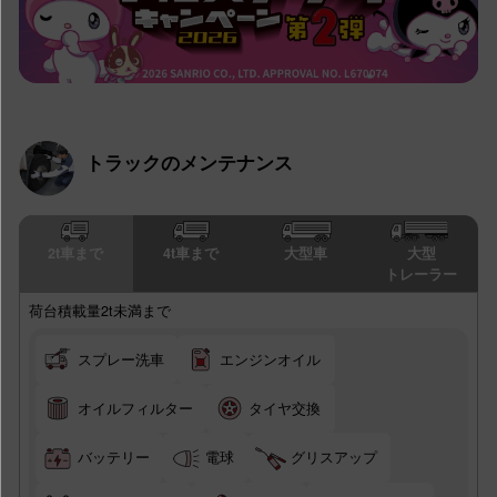
トラックのメンテナンス
2t車まで
4t車まで
大型車
大型
トレーラー
荷台積載量2t未満まで
スプレー洗車
エンジンオイル
オイルフィルター
タイヤ交換
バッテリー
電球
グリスアップ