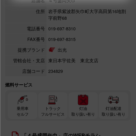
店舗名
４号盛岡矢巾
住所
岩手県紫波郡矢巾町大字高田第16地割
字前野68
電話番号
019-697-8310
FAX番号
019-697-8315
提携ブランド
出光
管轄会社・支店
東日本宇佐美 東北支店
店舗コード
234829
燃料サービス
乗用車
トラック
灯油
灯油配達
セルフ
フルサービス
取り扱い有り
取り扱い有り
「４号盛岡矢巾」店のWEBチラシ