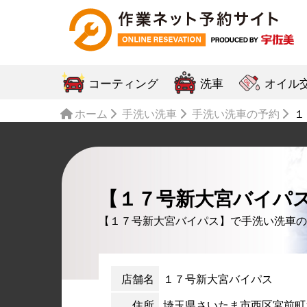
コーティング
洗車
オイル
ホーム
手洗い洗車
手洗い洗車の予約
１
【１７号新大宮バイパ
【１７号新大宮バイパス】で手洗い洗車の
店舗名
１７号新大宮バイパス
住所
埼玉県さいたま市西区宮前町13