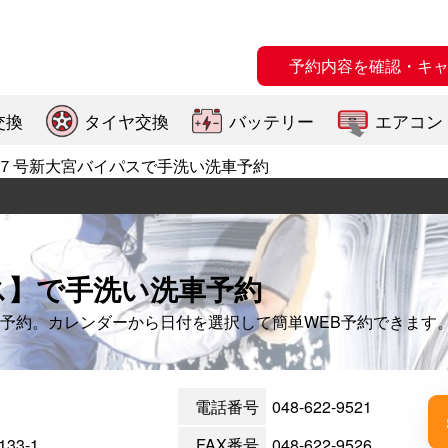
予約内容を確認・キ
交換
タイヤ交換
バッテリー
エアコン
７号新大宮バイパスで手洗い洗車予約
ス】で手洗い洗車予約
予約。カレンダーから日付を選択して簡単WEB予約できます
電話番号
048-622-9521
3-1
FAX番号
048-622-9526