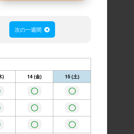
次の一週間
木)
14
(金)
15
(土)
◯
◯
◯
◯
◯
◯
◯
◯
◯