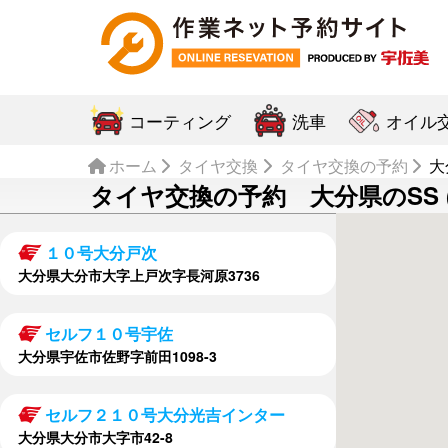
コーティング
洗車
オイル
ホーム
タイヤ交換
タイヤ交換の予約
大
タイヤ交換の予約 大分県のSS (
１０号大分戸次
大分県大分市大字上戸次字長河原3736
セルフ１０号宇佐
大分県宇佐市佐野字前田1098-3
セルフ２１０号大分光吉インター
大分県大分市大字市42-8