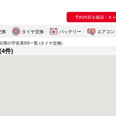
予約内容を確認・キ
交換
タイヤ交換
バッテリー
エアコン
分県の宇佐美SS一覧 (タイヤ交換)
4件)