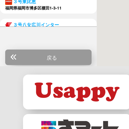
３号東比恵
福岡県福岡市博多区榎田1-3-11
３号八女広川インター
福岡県八女郡広川町新代1371-1
３号第２新宮
福岡県糟屋郡新宮町三代796-5
戻る
北九州空港インター
福岡県京都郡苅田町幸町6-92
須恵中央
福岡県糟屋郡須恵町大字須恵827-1
筑後小郡インター
福岡県小郡市吹上1014-3