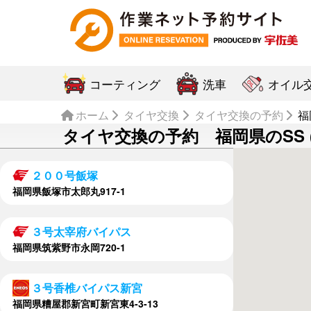
コーティング
洗車
オイル
ホーム
タイヤ交換
タイヤ交換の予約
福
タイヤ交換の予約 福岡県のSS (
２００号飯塚
福岡県飯塚市太郎丸917-1
３号太宰府バイパス
福岡県筑紫野市永岡720-1
３号香椎バイパス新宮
福岡県糟屋郡新宮町新宮東4-3-13