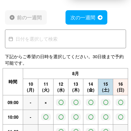
前の一週間
次の一週間
下記からご希望の日時を選択してください。30日後まで予約
可能です。
8月
時間
10
11
12
13
14
15
16
(月)
(火)
(水)
(木)
(金)
(土)
(日)
◯
◯
◯
◯
◯
09:00
-
×
◯
◯
◯
◯
◯
◯
10:00
-