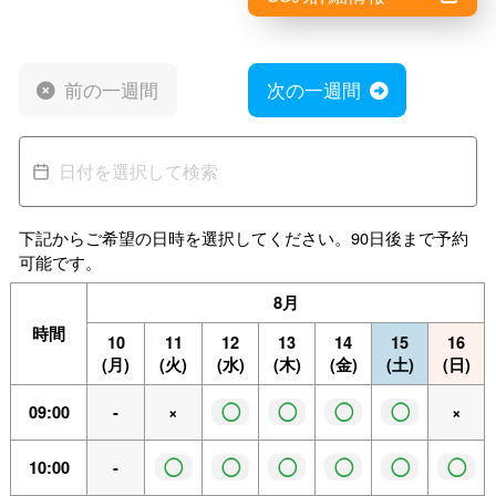
前の一週間
次の一週間
下記からご希望の日時を選択してください。90日後まで予約
可能です。
8月
時間
10
11
12
13
14
15
16
(月)
(火)
(水)
(木)
(金)
(土)
(日)
◯
◯
◯
◯
09:00
-
×
×
◯
◯
◯
◯
◯
◯
10:00
-