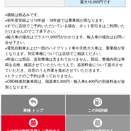
最大10,000円です
※価格は税込みです。
※初年度登録より13年超・18年超では重量税が異なります。
※すでに店頭でご予約いただいている場合、ネット割引きはご利用いた
だけませんのでご了承下さい。
※輸入車の場合はプラス11,000円がかかります。輸入車の場合はお問い
合せ下さい。
※電気自動車および一部のハイブリッド車や天然ガス車は、重量税が安
くなります。対応車種については店頭でご相談ください。
※料金には部品、追加整備は含まれておりません。部品、整備内容は車
両を点検、確認させていただいたうえで、追加料金について提示させ
ていただき、合意のうえ作業を進めさせていただきます。
※トラックのご予約は承っておりません。
※OBD検査対象車両は、国産車3,300円・輸入車4,400円の別途料金が追
加となります。
車検 トップ
このSS詳細
このSSで無料見積もり予約する
このSSで予約する