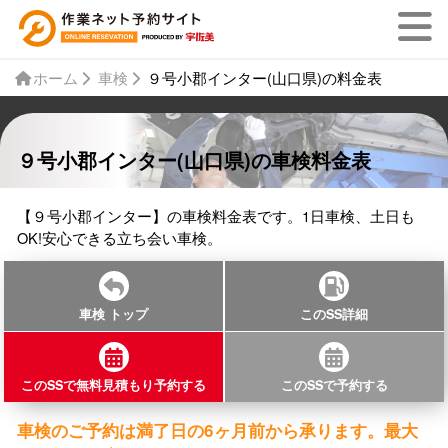
ホーム
車検
９号小郡インター(山口県)の料金表
９号小郡インター(山口県)の車検料金表
【９号小郡インター】の車検料金表です。1日車検、土日も
OK!安心できる立ち会い車検。
車検 トップ
このSS詳細
このSSで無料見積もり予約する
このSSで予約する
車検のご予約は満了日の6ヶ月前から承ります。最大