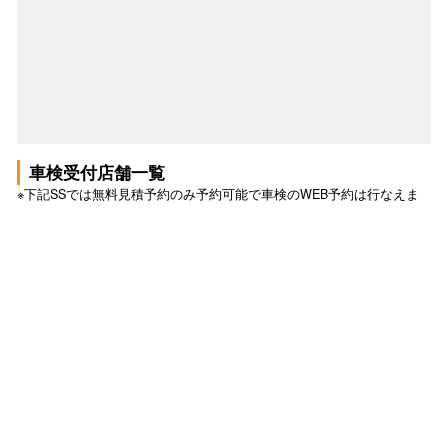
車検受付店舗一覧
※下記SSでは無料見積予約のみ予約可能で車検のWEB予約は行なえま
せん。詳しくは各SSへお問い合わせ下さい。
車検 トップ
車検の予約トップ
このSSで無料見積もり予約する
このSSで予約する