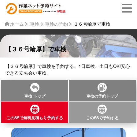
ホーム
車検
車検の予約
３６号輪厚で車検
【３６号輪厚】で車検
【３６号輪厚】で車検を予約する。1日車検、土日もOK!安心
できる立ち会い車検。
車検 トップ
車検の予約トップ
このSSで無料見積もり予約する
このSSで予約する