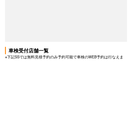
車検受付店舗一覧
※下記SSでは無料見積予約のみ予約可能で車検のWEB予約は行なえま
せん。詳しくは各SSへお問い合わせ下さい。
車検 トップ
車検の予約トップ
このSSで無料見積もり予約する
このSSで予約する