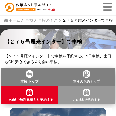
ホーム
車検
車検の予約
２７５号雁来インターで車検
【２７５号雁来インター】で車検
【２７５号雁来インター】で車検を予約する。1日車検、土日
もOK!安心できる立ち会い車検。
車検 トップ
車検の予約トップ
このSSで無料見積もり予約する
このSSで予約する