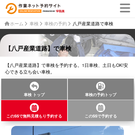
ホーム
車検
車検の予約
八戸産業道路で車検
【八戸産業道路】で車検
【八戸産業道路】で車検を予約する。1日車検、土日もOK!安
心できる立ち会い車検。
車検 トップ
車検の予約トップ
このSSで無料見積もり予約する
このSSで予約する