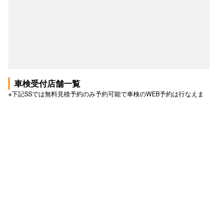
車検受付店舗一覧
※下記SSでは無料見積予約のみ予約可能で車検のWEB予約は行なえま
せん。詳しくは各SSへお問い合わせ下さい。
車検 トップ
車検の予約トップ
このSSで無料見積もり予約する
このSSで予約する