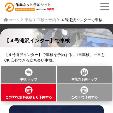
ホーム
車検
車検の予約
４号滝沢インターで車検
【４号滝沢インター】で車検
【４号滝沢インター】で車検を予約する。1日車検、土日も
OK!安心できる立ち会い車検。
車検 トップ
車検の予約トップ
このSSで無料見積もり予約する
このSSで予約する