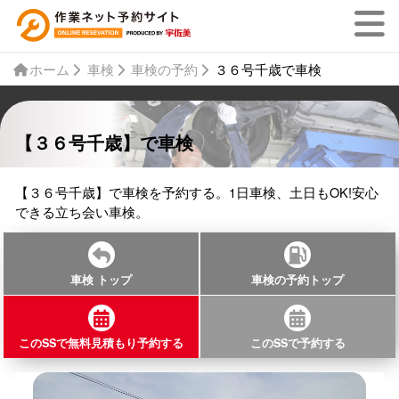
ホーム
車検
車検の予約
３６号千歳で車検
【３６号千歳】で車検
【３６号千歳】で車検を予約する。1日車検、土日もOK!安心
できる立ち会い車検。
車検 トップ
車検の予約トップ
このSSで無料見積もり予約する
このSSで予約する