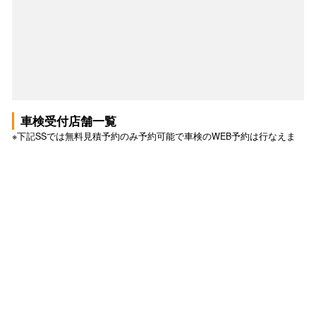
車検受付店舗一覧
※下記SSでは無料見積予約のみ予約可能で車検のWEB予約は行なえま
せん。詳しくは各SSへお問い合わせ下さい。
車検 トップ
車検の予約トップ
このSSで無料見積もり予約する
このSSで予約する