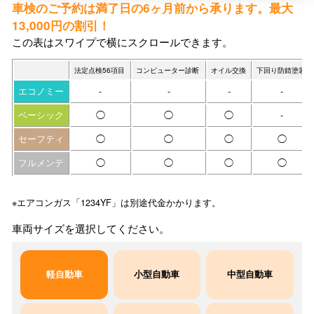
車検のご予約は満了日の6ヶ月前から承ります。最大
13,000円の割引！
この表はスワイプで横にスクロールできます。
法定点検56項目
コンピューター診断
オイル交換
下回り防錆塗装
エコノミー
-
-
-
-
ベーシック
◯
◯
◯
-
セーフティ
◯
◯
◯
◯
フルメンテ
◯
◯
◯
◯
※エアコンガス「1234YF」は別途代金かかります。
車両サイズを選択してください。
軽自動車
小型自動車
中型自動車