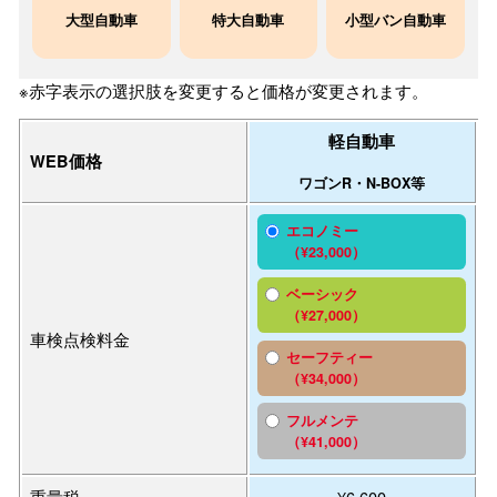
大型自動車
特大自動車
小型バン自動車
※赤字表示の選択肢を変更すると価格が変更されます。
軽自動車
WEB価格
ワゴンR・N-BOX等
エコノミー
（¥23,000）
ベーシック
（¥27,000）
車検点検料金
セーフティー
（¥34,000）
フルメンテ
（¥41,000）
重量税
¥6,600