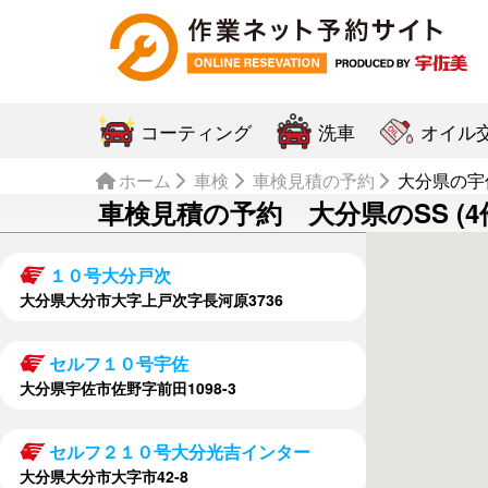
コーティング
洗車
オイル
ホーム
車検
車検見積の予約
大分県の宇佐
車検見積の予約 大分県のSS (4
１０号大分戸次
大分県大分市大字上戸次字長河原3736
セルフ１０号宇佐
大分県宇佐市佐野字前田1098-3
セルフ２１０号大分光吉インター
大分県大分市大字市42-8