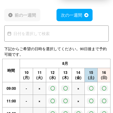
前の一週間
次の一週間
下記からご希望の日時を選択してください。90日後まで予約
可能です。
8月
時間
10
11
12
13
14
15
16
(月)
(火)
(水)
(木)
(金)
(土)
(日)
◯
◯
◯
◯
09:00
-
×
×
◯
◯
◯
◯
11:00
-
×
×