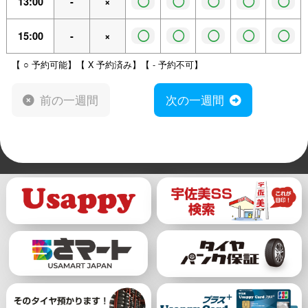
◯
◯
◯
◯
◯
13:00
-
×
◯
◯
◯
◯
◯
15:00
-
×
【 ○ 予約可能】【 X 予約済み】【 - 予約不可】
前の一週間
次の一週間