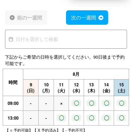
前の一週間
次の一週間
下記からご希望の日時を選択してください。90日後まで予約
可能です。
8月
時間
9
10
11
12
13
14
15
(日)
(月)
(火)
(水)
(木)
(金)
(土)
◯
◯
◯
◯
09:00
-
-
×
◯
◯
◯
◯
◯
13:00
-
-
【 ○ 予約可能】【 X 予約済み】【 - 予約不可】