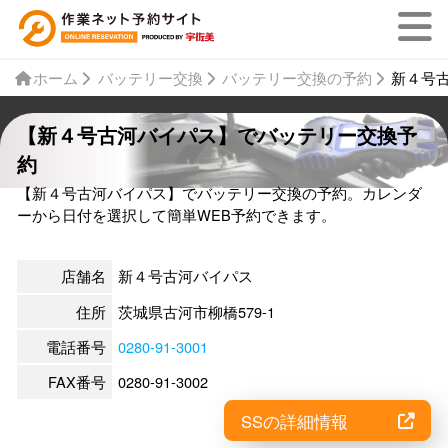
ホーム
バッテリー交換
バッテリー交換の予約
新４号
【新４号古河バイパス】でバッテリー交換予
約
【新４号古河バイパス】でバッテリー交換の予約。カレンダ
ーから日付を選択して簡単WEB予約できます。
店舗名
新４号古河バイパス
住所
茨城県古河市柳橋579-1
電話番号
0280-91-3001
FAX番号
0280-91-3002
SSの詳細情報