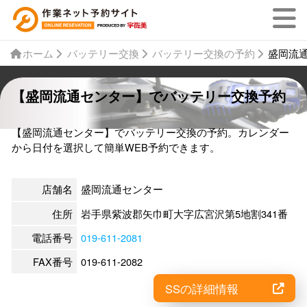
ホーム
バッテリー交換
バッテリー交換の予約
盛岡流
【盛岡流通センター】でバッテリー交換予約
【盛岡流通センター】でバッテリー交換の予約。カレンダー
から日付を選択して簡単WEB予約できます。
店舗名
盛岡流通センター
住所
岩手県紫波郡矢巾町大字広宮沢第5地割341番
電話番号
019-611-2081
FAX番号
019-611-2082
SSの詳細情報