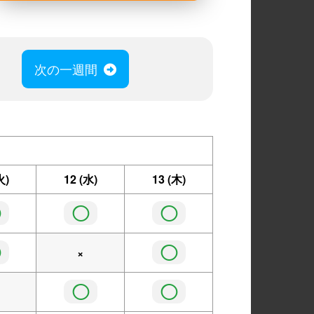
次の一週間
火)
12
(水)
13
(木)
◯
◯
◯
◯
◯
×
◯
◯