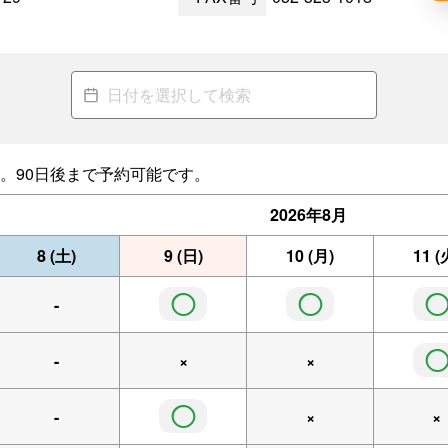
。90日後まで予約可能です。
2026年
8月
8
(土)
9
(日)
10
(月)
11
(
◯
◯
-
-
×
×
◯
-
×
×