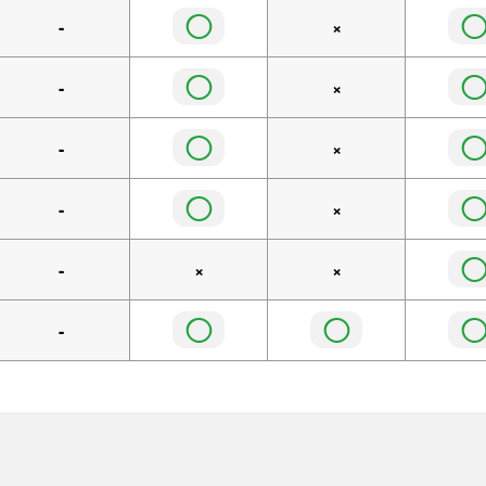
◯
-
×
◯
-
×
◯
-
×
◯
-
×
-
×
×
◯
◯
-