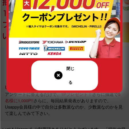
Usappyあなたはどっち？とは…
アンケートに答えるだけで、
1Pプレゼント！
さらに抽選で
5
名様に1,000P!!
さらに、毎回結果発表がありますので、
Usappy会員様の中で自分は多数派なのか、少数派なのかを見
て楽しんでみて下さい。
いつもUsappyをご利用頂きありがとうございます。
「端午の節