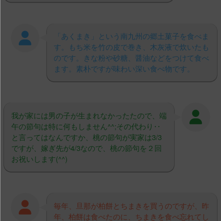
「あくまき」という南九州の郷土菓子を食べま
す。もち米を竹の皮で巻き、木灰液で炊いたも
のです。きな粉や砂糖、醤油などをつけて食べ
ます。素朴ですが味わい深い食べ物です。
我が家には男の子が生まれなかったたので、端
午の節句は特に何もしません^^;その代わり‥
と言ってはなんですか、桃の節句が実家は3/3
ですが、嫁ぎ先が4/3なので、桃の節句を２回
お祝いします(^^)
毎年、旦那が柏餅とちまきを買うのですが、昨
年、柏餅は食べたのに、ちまきを食べ忘れてし