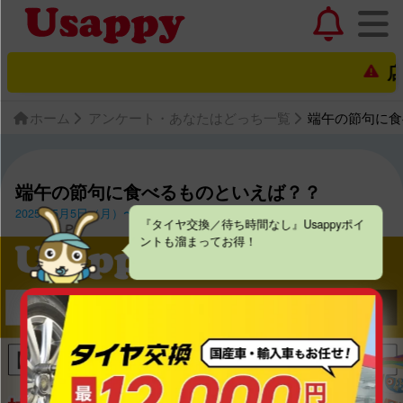
店舗
ホーム
アンケート・あなたはどっち一覧
端午の節句に食
端午の節句に食べるものといえば？？
2025年5月5日（月）〜2025年5月18日（日）
『タイヤ交換／待ち時間なし』Usappyポイ
ントも溜まってお得！