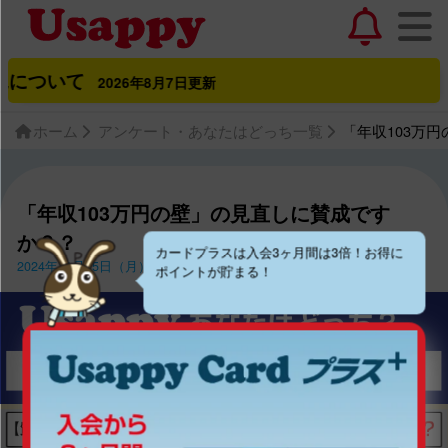
ついて
2026年8月7日更新
ホーム
アンケート・あなたはどっち一覧
「年収103万
「年収103万円の壁」の見直しに賛成です
か？？
カードプラスは入会3ヶ月間は3倍！お得に
2024年11月25日（月）〜2024年12月8日（日）
ポイントが貯まる！