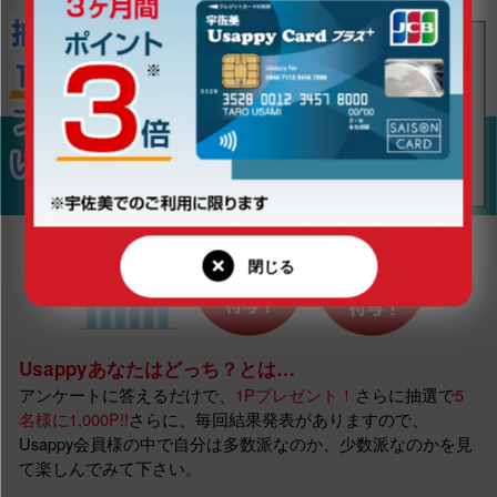
Usappyあなたはどっち？とは…
アンケートに答えるだけで、
1Pプレゼント！
さらに抽選で
5
名様に1,000P!!
さらに、毎回結果発表がありますので、
Usappy会員様の中で自分は多数派なのか、少数派なのかを見
て楽しんでみて下さい。