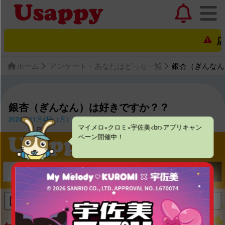
店
ホーム
アンケート・あなたはどっち一覧
銀杏（ぎんなん
銀杏（ぎんなん）は好きですか？？
2024年11月4日（月）〜2024年11月17日（日）
マイメロ×クロミ×宇佐美<br>アプリキャン
ペーン開催中！