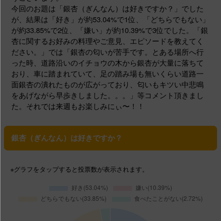
今回のお題は「銀杏（ぎんなん）は好きですか？」でした
が、結果は「好き」が約53.04%で1位、「どちらでもない」
が約33.85%で2位、「嫌い」が約10.39%で3位でした。「銀
杏に関するお好みの料理やご意見、エピソードを教えてく
ださい。」では「銀杏の匂いが苦手です。とある場所へ行
った時、道路沿いのイチョウの木から銀杏が大量に落ちて
おり、車に踏まれていて、足の踏み場も無いくらい道路一
面銀杏の潰れたものが広がっており、匂いもキツい中悲鳴
をあげながら早歩きしました。。。」等コメント頂きまし
た。それでは来週もお楽しみにぃ〜！！
銀杏（ぎんなん）は好きですか？
※グラフ
をタップする
と投票数が表示されます。