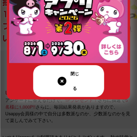
Usappyあなたはどっち？とは…
アンケートに答えるだけで、
1Pプレゼント！
さらに抽選で
5
名様に1,000P!!
さらに、毎回結果発表がありますので、
Usappy会員様の中で自分は多数派なのか、少数派なのかを見
て楽しんでみて下さい。
いつもUsappyをご利用頂きありがとうございます。
秋の味覚と