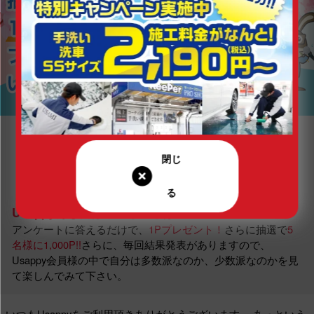
Usappyあなたはどっち？とは…
アンケートに答えるだけで、
1Pプレゼント！
さらに抽選で
5
名様に1,000P!!
さらに、毎回結果発表がありますので、
Usappy会員様の中で自分は多数派なのか、少数派なのかを見
て楽しんでみて下さい。
いつもUsappyをご利用頂きありがとうございます。
あっという