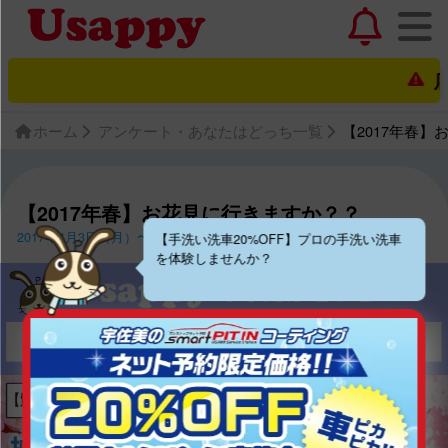
店舗
ホーム
アンケート・あなたはどっち一覧
【2017年春
【2017年春】お花見に行きますか？？
2017年4月3日（月）〜2017年4月16日（日）
【手洗い洗車20%OFF】プロの手洗い洗車
を体験しませんか？